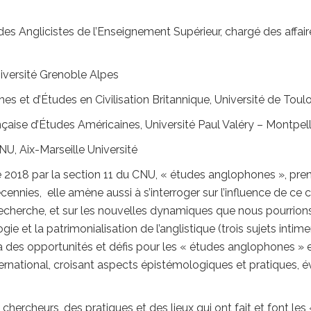
des Anglicistes de l’Enseignement Supérieur, chargé des affaire
niversité Grenoble Alpes
es et d’Études en Civilisation Britannique, Université de Toul
nçaise d’Études Américaines, Université Paul Valéry – Montpell
U, Aix-Marseille Université
 2018 par la section 11 du CNU, « études anglophones », pr
ennies, elle amène aussi à s’interroger sur l’influence de ce c
recherche, et sur les nouvelles dynamiques que nous pourrions
ogie et la patrimonialisation de l’anglistique (trois sujets intime
ra des opportunités et défis pour les « études anglophones »
nternational, croisant aspects épistémologiques et pratiques, 
e des chercheurs, des pratiques et des lieux qui ont fait et font 