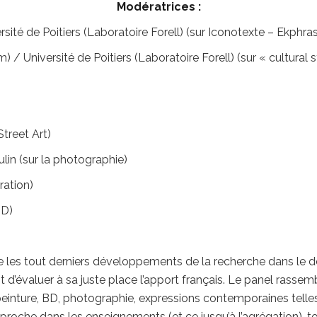
Modératrices :
sité de Poitiers (Laboratoire Forell) (sur Iconotexte – Ekphrasi
 / Université de Poitiers (Laboratoire Forell) (sur « cultural s
Street Art)
lin (sur la photographie)
ration)
BD)
e les tout derniers développements de la recherche dans le 
t d’évaluer à sa juste place l’apport français. Le panel rasse
 peinture, BD, photographie, expressions contemporaines telles 
approche dans les enseignements (et ce jusqu’à l’agrégation),