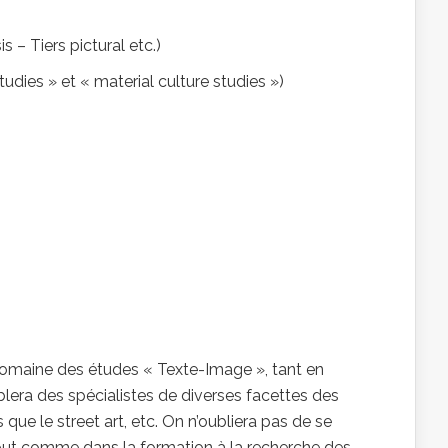
s – Tiers pictural etc.)
tudies » et « material culture studies »)
domaine des études « Texte-Image », tant en
mblera des spécialistes de diverses facettes des
que le street art, etc. On n’oubliera pas de se
 tout comme dans la formation à la recherche des