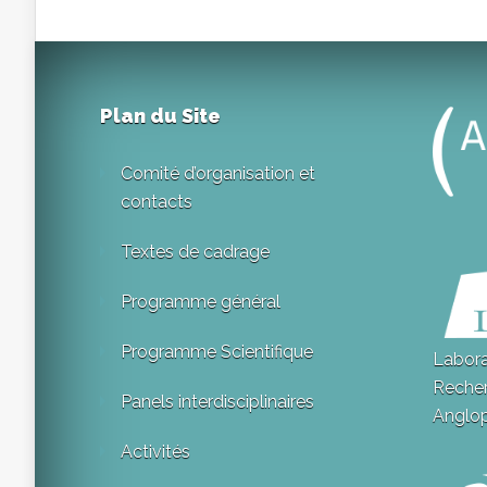
Plan du Site
Comité d’organisation et
contacts
Textes de cadrage
Programme général
Programme Scientifique
Labora
Recher
Panels interdisciplinaires
Anglo
Activités