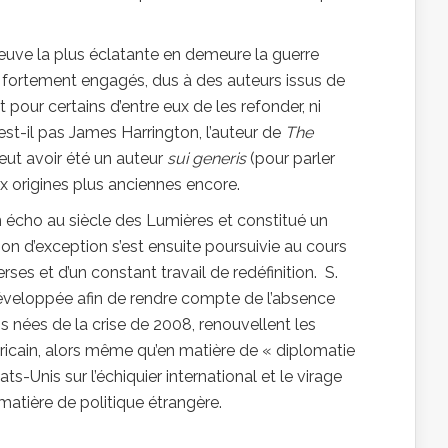
reuve la plus éclatante en demeure la guerre
ts fortement engagés, dus à des auteurs issus de
t pour certains d’entre eux de les refonder, ni
est-il pas James Harrington, l’auteur de
The
peut avoir été un auteur
sui generis
(pour parler
x origines plus anciennes encore.
n écho au siècle des Lumières et constitué un
ion d’exception s’est ensuite poursuivie au cours
rses et d’un constant travail de redéfinition. S.
 développée afin de rendre compte de l’absence
ns nées de la crise de 2008, renouvellent les
méricain, alors même qu’en matière de « diplomatie
ts-Unis sur l’échiquier international et le virage
matière de politique étrangère.