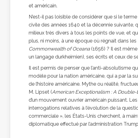
et américain.
N’est-il pas loisible de considérer que si le te
civile des années 1640 et la décennie suivante, 
milieux très divers à tous les points de vue, et qu
plus, ni moins, à une époque où régnait dans les
Commonwealth of Oceana
(1656) ? Il est même p
un langage durkheimien), ses écrits et ceux de s
Il est permis de penser que l’anti-absolutisme q
modèle pour la nation américaine, qui a par la su
de l’histoire américaine. Mythe ou réalité, fructue
M. Lipset (
American Exceptionalism : A Double
d’un mouvement ouvrier américain puissant. Les co
interrogations relatives à l’évolution de la ques
commerciale », les États-Unis cherchent, à maints é
diplomatique effectué par l’administration Trump,