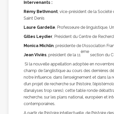
Intervenants :
Rémy Bethmont
, vice-président de la Société 
Saint Denis
Laure Gardelle
, Professeure de linguistique, U
Gilles Leydier
, Président du Centre de Recherch
Monica Michlin
, présidente de l’Association Fra
ème
Jean Viviès
, président de la 11
section du CN
Si la nouvelle appellation adoptée en novembre
champ de l’anglistique au cours des dernières déc
notre influence, dans l’enseignement et dans la 
d’un projet de recherche sur l’histoire, l’épistémol
d’analyses trop rares), cette table ronde débatt
recherche, sur les plans national, européen et i
contemporaines.
A partir de l’histoire intellectuelle, de l’histoir