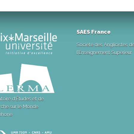
SAES France
Société des Anglicistes d
l’Enseignement Supérieur
toire d’Études et de
che sur le Monde
phone