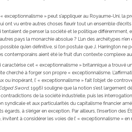
rme « exceptionnalisme » peut s’appliquer au Royaume-Uni, la p
qui ont vu entre autres choses fleurir tout un ensemble d’écri
i tentaient de penser la société et le politique différemment, e
 autres pays la monarchie absolue ? L’un des archétypes n’en 
ossible qu’en définitive, si l’on postule que J. Harrington ne 
es contemporains aient été le fruit d’un contexte complexe au
ui caractérise cet « exceptionnalisme » britannique a trouvé u
ite cherché à forger son propre « exceptionnalisme. L’affirmat
ux ou inopérant, l’ « exceptionnalisme » fait l’objet de controve
-Edged Sword
, 1996) souligne que la notion s’est largement
ntradictions de la société industrielle, puis les interrogatio
tion syndicale et aux particularités du capitalisme financier a
gards, à s’ériger en exception. Par ailleurs, l’insertion des Éta
 invitent à considérer les voies de l’ « exceptionnalisme » en 